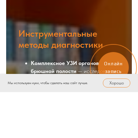
Инструментальные
методы диагностики
Комплексное УЗИ органов
Онлайн
брюшной полости
— исследование
запись
печени, желчного пузыря, протоков,
Хорошо
Мы используем куки, чтобы сделать наш сайт лучше.
поджелудочной железы, желудка и
кишечника.
УЗИ мочевыделительной системы
— ультразвуковое сканирование
тканей почек и надпочечников.
УЗИ щитовидной железы
— оценка
структуры органа, объема, сосудов и