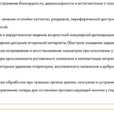
странение близорукости, дальнозоркости и астигматизма с п
:
лечение отслойки сетчатки, разрывов, периферической дистро
огий.
е и хирургическое ведение возрастной макулярной дегенераци
ерная дисцизия вторичной катаракты (быстрое очищение задней
кое исправление и восстановление симметрии при косоглазии у 
ра кросслинкинга роговичного коллагена и имплантация интра
аторное удаление птеригиума, воспаленного халязиона и добр
кая обработка при травмах органа зрения, контузиях и устране
крепление склеры для остановки прогрессирующей миопии у по