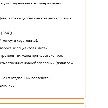
омощью современных эксимерлазерных
фии, а также диабетической ретинопатии и
и (ВМД).
 капсулы хрусталика).
взрослых пациентов и детей.
стромальных колец при кератоконусе.
окачественных новообразований (папиллом,
ние их отдаленных последствий.
дростков.