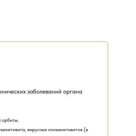
онических заболеваний органа
й орбиты.
ъюнктивита, вирусных конъюнктивитов (в