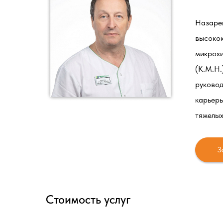
Назаре
высокок
микрохи
(К.М.Н.
руковод
карьеры
тяжелых
З
Стоимость услуг