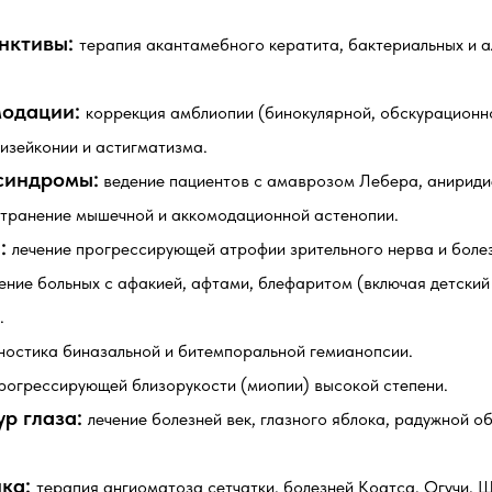
нктивы:
терапия акантамебного кератита, бактериальных и а
модации:
коррекция амблиопии (бинокулярной, обскурационно
изейконии и астигматизма.
синдромы:
ведение пациентов с амаврозом Лебера, анириди
странение мышечной и аккомодационной астенопии.
:
лечение прогрессирующей атрофии зрительного нерва и болез
ение больных с афакией, афтами, блефаритом (включая детски
.
ностика биназальной и битемпоральной гемианопсии.
прогрессирующей близорукости (миопии) высокой степени.
р глаза:
лечение болезней век, глазного яблока, радужной об
чка:
терапия ангиоматоза сетчатки, болезней Коатса, Огучи, 