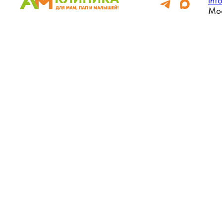
inf
Мос