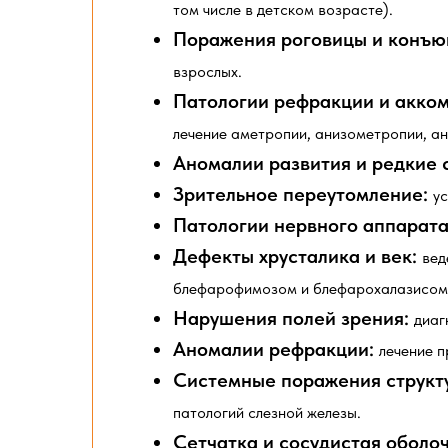
том числе в детском возрасте).
Поражения роговицы и конъю
взрослых.
Патологии рефракции и акко
лечение аметропии, анизометропии, ан
Аномалии развития и редкие 
Зрительное переутомление:
у
Патологии нервного аппарата
Дефекты хрусталика и век:
вед
блефарофимозом и блефарохалазисом
Нарушения полей зрения:
диаг
Аномалии рефракции:
лечение 
Системные поражения структу
патологий слезной железы.
Сетчатка и сосудистая оболо