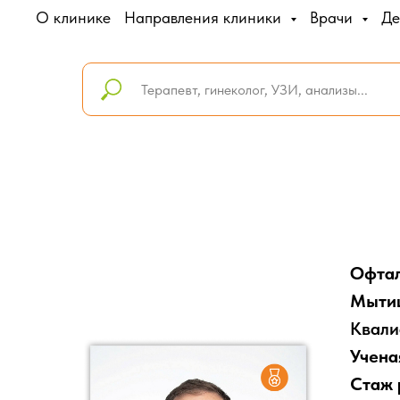
О клинике
Направления клиники
Врачи
Де
Офтал
Мыти
Квали
Учена
Стаж 