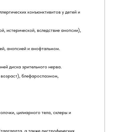
ллергических конъюнктивитов у детей и
й, истерической, вследствие анопсии),
ей, анопсией и анофтальмом.
ней диска зрительного нерва.
й возраст), блефароспазмом,
олочки, цилиарного тела, склеры и
Штаргардта, а также дистрофических