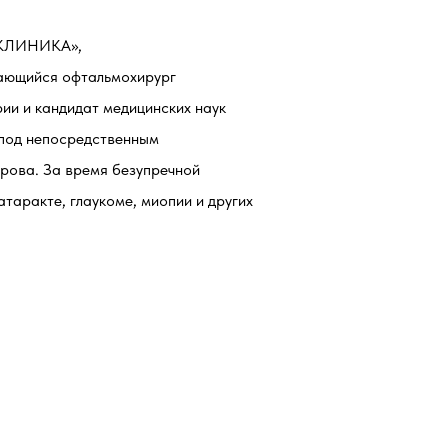
М-КЛИНИКА»,
дающийся офтальмохирург
ии и кандидат медицинских наук
л под непосредственным
рова. За время безупречной
таракте, глаукоме, миопии и других