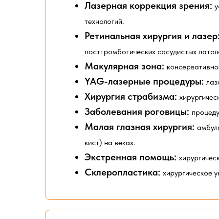
Лазерная коррекция зрения:
у
технологий.
Ретинальная хирургия и лазер
посттромботических сосудистых патол
Макулярная зона:
консервативно
YAG-лазерные процедуры:
лаз
Хирургия страбизма:
хирургичес
Заболевания роговицы:
процеду
Малая глазная хирургия:
амбул
кист) на веках.
Экстренная помощь:
хирургичес
Склеропластика:
хирургическое у