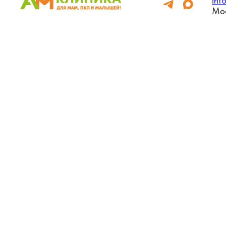
inf
Мос