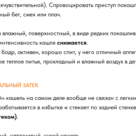
рхчувствительной). Спровоцировать приступ покаш
ный бег, смех или плач.
 влажный, поверхностный, в виде редких покашлив
интенсивность кашля
снижается
.
бодр, активен, хорошо спит, у него отличный аппе
е теплое питье, прохладный и влажный воздух в д
АЛЬНЫЙ ЗАТЕК
» кашель на самом деле вообще не связан с легки
абатывается в избытке и стекает по задней стенке
теком)
.
й, навязчивый, сухой кашель.