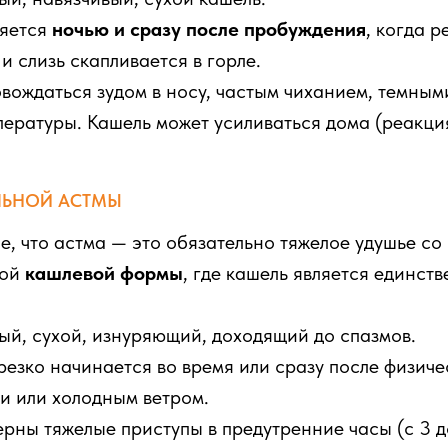
яется
ночью и сразу после пробуждения
, когда 
 слизь скапливается в горле.
ождаться зудом в носу, частым чиханием, темными
пературы. Кашель может усиливаться дома (реакция
ЛЬНОЙ АСТМЫ
, что астма — это обязательно тяжелое удушье со 
мой
кашлевой формы
, где кашель является единст
й, сухой, изнуряющий, доходящий до спазмов.
езко начинается во время или сразу после физичес
ми или холодным ветром.
рны тяжелые приступы в предутренние часы (с 3 до